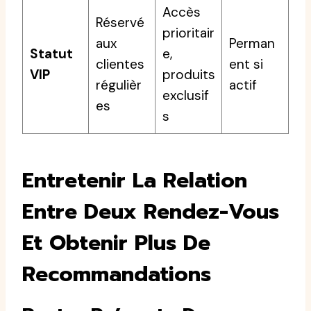
Accès
Réservé
prioritair
aux
Perman
Statut
e,
clientes
ent si
VIP
produits
régulièr
actif
exclusif
es
s
Entretenir La Relation
Entre Deux Rendez-Vous
Et Obtenir Plus De
Recommandations